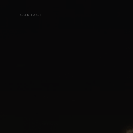
CONTACT