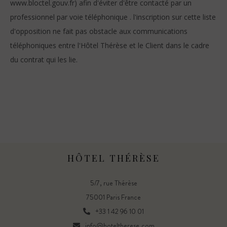
www.bloctel.gouv.fr) afin d'éviter d'être contacté par un
professionnel par voie téléphonique . l'inscription sur cette liste
d'opposition ne fait pas obstacle aux communications
téléphoniques entre l'Hôtel Thérèse et le Client dans le cadre
du contrat qui les lie.
HÔTEL THÉRÈSE
5/7, rue Thérèse
75001 Paris France
+33 1 42 96 10 01
info@hoteltherese.com