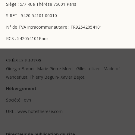
Siège : 5/7 Rue Thérèse 75001 Paris
SIRET : 5420 54101 00010
N° de TVA intracommunautaire : FR92542054101
RCS : 542054101Paris
CRÉDITS PHOTOS:
Giorgio Baroni- Marie Pierre Morel- Gilles trilliard- Made of
wanderlust. Thierry Beguin- Xavier Béjot.
Hébergement
Société : ovh
URL : www.hoteltherese.com
Directeur de publication du site