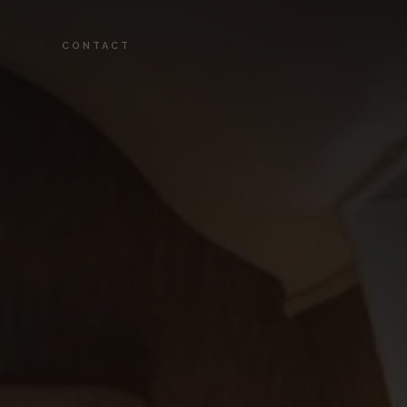
CONTACT