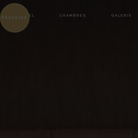
HÔTEL
CHAMBRES
GALERIE
RÉSERVER