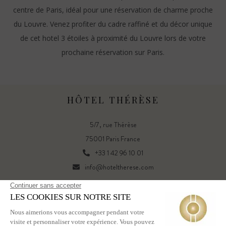
centre de Paris, idéal pour une réservation de charme proche
du Louvre. Venez profiter du cadre raffiné et du décor unique
de cet hotel 3 étoiles à proximité du Louvre lors de votre
prochaine réservation sur Paris.
HÔTEL THÉRÈSE
5/7, rue Thérèse
75001 Paris France
+33 1 42 96 10 01
info@hoteltherese.com