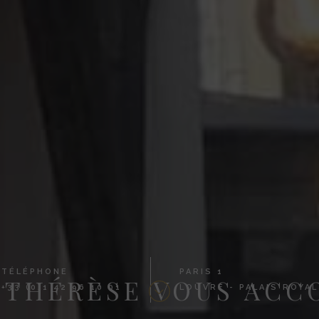
TÉLÉPHONE
PARIS 1
 THÉRÈSE VOUS AC
+33 (0)1 42 96 10 01
LOUVRE - PALAIS ROYAL