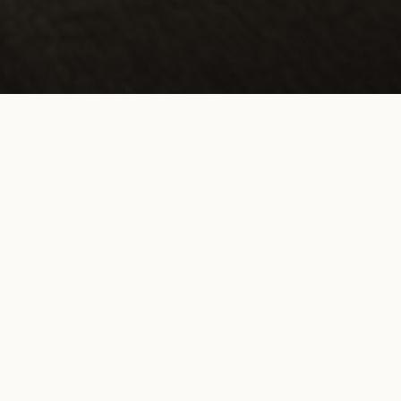
HOTEL PARIS
HOTEL DE CHARME PARI
HOTEL DE CHARME PARIS
'hôtel Thérèse est un hôtel de charme qui bénéficie d'un emplacem
erez logés au coeur de Paris. Cet hôtel de charme situé dans un qua