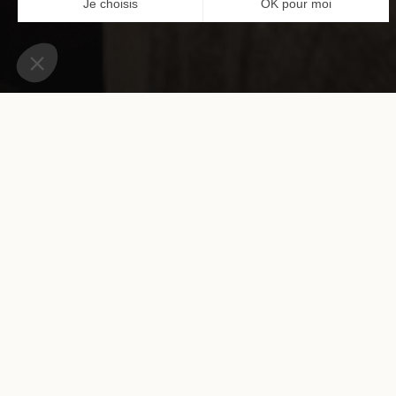
Proche de l'Opéra Garnier, l
centre de la capitale...vous s