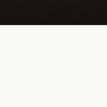
S
ent parfait pour découvrir le
rtier très vivant qui recèle de