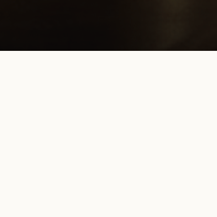
RE
PRÈS DU LOUVRE
 Thérèse près de Louvre dans le
re et vous ressourcer dans cet