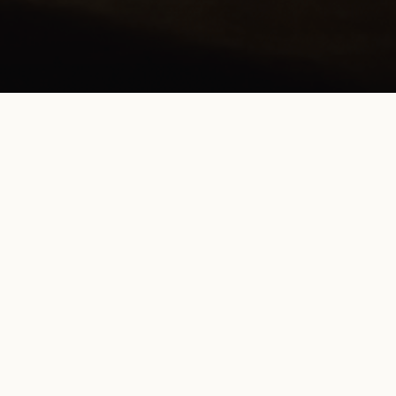
HOTEL PARIS
ÔTEL DE CHARME LOUV
 : SÉJOURNEZ AU COEUR DE PARIS, 
les jardins des Tuileries et le Carrousel en séjournant à l'hôtel
Après vos escapades dans la capitale, vous pourrez vous détend