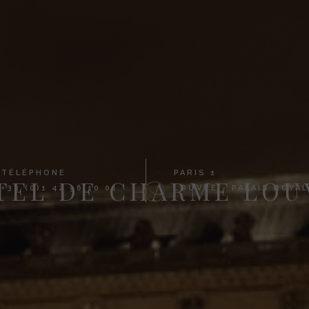
TÉLÉPHONE
PARIS 1
TEL DE CHARME LOU
+33 (0)1 42 96 10 01
LOUVRE - PALAIS ROYAL