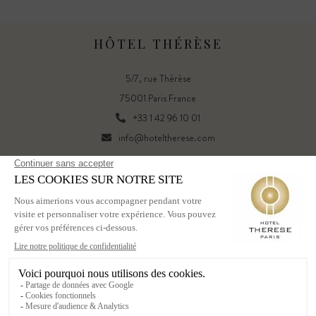
HÔTEL THÉRÈSE
5/7, rue Thérèse
75001 Paris France
+33 1 42 96 10 01
info@hoteltherese.com
FR
EN
Powered by